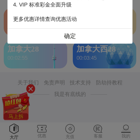
4. VIP 标准彩金全面升级
比特币1分28
台湾宾果28
更多优惠详情查询优惠活动
00:00:15
等待开盘
确定
加拿大28
加拿大西28
00:02:55
00:03:45
关于我们
免责声明
技术支持
防劫持教程
我是有底线的
马上拆
优惠
客服
我的
充值
大厅